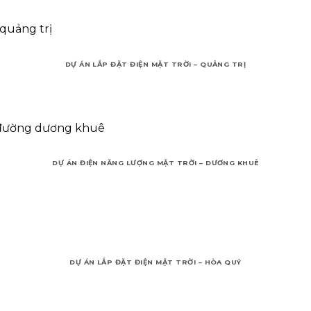
DỰ ÁN LẮP ĐẶT ĐIỆN MẶT TRỜI – QUẢNG TRỊ
DỰ ÁN ĐIỆN NĂNG LƯỢNG MẶT TRỜI – DƯƠNG KHUÊ
DỰ ÁN LẮP ĐẶT ĐIỆN MẶT TRỜI – HÒA QUÝ