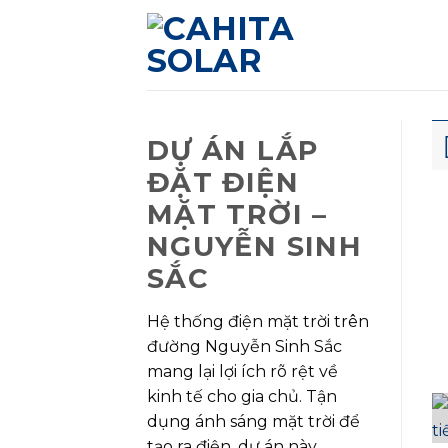
Bỏ
qua
nội
dung
DỰ ÁN LẮP
ĐẶT ĐIỆN
MẶT TRỜI –
NGUYỄN SINH
SẮC
Hệ thống điện mặt trời trên
đường Nguyễn Sinh Sắc
mang lại lợi ích rõ rệt về
kinh tế cho gia chủ. Tận
dụng ánh sáng mặt trời để
tạo ra điện, dự án này