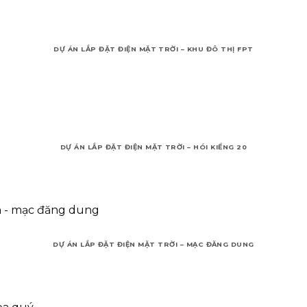
DỰ ÁN LẮP ĐẶT ĐIỆN MẶT TRỜI – KHU ĐÔ THỊ FPT
DỰ ÁN LẮP ĐẶT ĐIỆN MẶT TRỜI – HÓI KIỂNG 20
DỰ ÁN LẮP ĐẶT ĐIỆN MẶT TRỜI – MẠC ĐĂNG DUNG