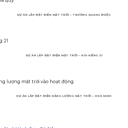
DỰ ÁN LẮP ĐẶT ĐIỆN MẶT TRỜI – TRƯƠNG QUANG ĐƯỢC
DỰ ÁN LẮP ĐẶT ĐIỆN MẶT TRỜI – HÓI KIỂNG 21
DỰ ÁN LẮP ĐẶT ĐIỆN NĂNG LƯỢNG MẶT TRỜI – HOÀ MINH