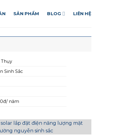
ÁN
SẢN PHẨM
BLOG
LIÊN HỆ
 Thụy
n Sinh Sắc
00đ/ năm