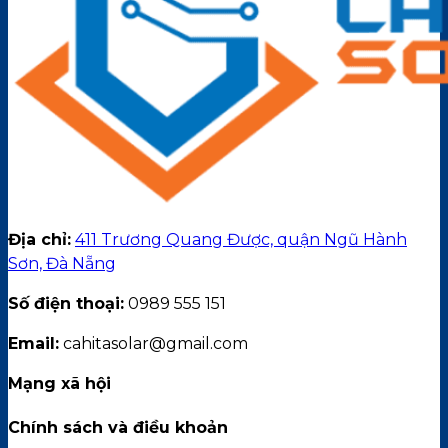
Địa chỉ:
411 Trương Quang Được, quận Ngũ Hành
Sơn, Đà Nẵng
Số điện thoại:
0989 555 151
Email:
cahitasolar@gmail.com
Mạng xã hội
Chính sách và điều khoản