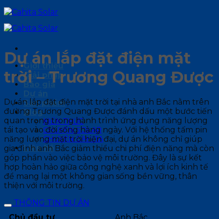
Bỏ
qua
nội
dung
Dự án lắp đặt điện mặt
Giới thiệu
trời – Trương Quang Được
Giải pháp
Báo giá
Dự án
Dự án lắp đặt điện mặt trời tại nhà anh Bắc nằm trên
Sản phẩm
đường Trương Quang Được đánh dấu một bước tiến
Blog
quan trọng trong hành trình ứng dụng năng lượng
KIẾN THỨC
tái tạo vào đời sống hàng ngày. Với hệ thống tấm pin
CHUYỆN SOLAR
năng lượng mặt trời hiện đại, dự án không chỉ giúp
CHUYỆN CAHITA
Liên hệ
gia đình anh Bắc giảm thiểu chi phí điện năng mà còn
góp phần vào việc bảo vệ môi trường. Đây là sự kết
hợp hoàn hảo giữa công nghệ xanh và lợi ích kinh tế
để mang lại một không gian sống bền vững, thân
thiện với môi trường.
THÔNG TIN DỰ ÁN
Chủ đầu tư
Anh Bắc