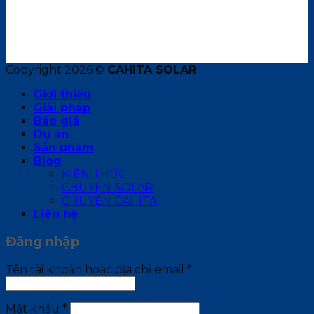
Copyright 2026 ©
CAHITA SOLAR
Giới thiệu
Giải pháp
Báo giá
Dự án
Sản phẩm
Blog
KIẾN THỨC
CHUYỆN SOLAR
CHUYỆN CAHITA
Liên hệ
Đăng nhập
Bắt
Tên tài khoản hoặc địa chỉ email
*
buộc
Bắt
Mật khẩu
*