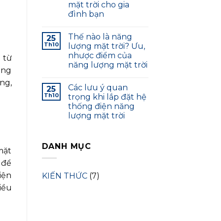
mặt trời cho gia
đình bạn
Thế nào là năng
25
Th10
lượng mặt trời? Ưu,
nhược điểm của
 từ
năng lượng mặt trời
ông
ng,
Các lưu ý quan
25
Th10
trọng khi lắp đặt hệ
thống điện năng
lượng mặt trời
DANH MỤC
mặt
 để
iện
KIẾN THỨC
(7)
iều