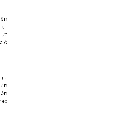
iện
c,…
 ưa
o ở
gia
iện
lớn
nào