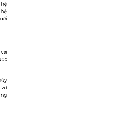
 hệ
 hệ
ưới
cải
uộc
hủy
 vỡ
ăng