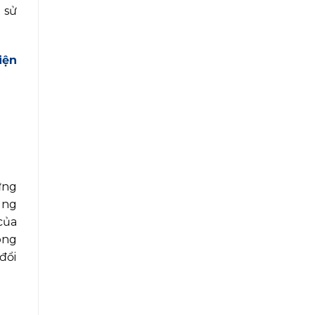
 sử
iện
ừng
úng
của
ong
đổi