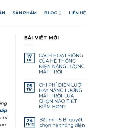
ÁN
SẢN PHẨM
BLOG
LIÊN HỆ
BÀI VIẾT MỚI
g
CÁCH HOẠT ĐỘNG
17
Th1
CỦA HỆ THỐNG
ĐIỆN NĂNG LƯỢNG
MẶT TRỜI
CHI PHÍ ĐIỆN LƯỚI
05
Th1
HAY NĂNG LƯỢNG
MẶT TRỜI: LỰA
CHỌN NÀO TIẾT
ằng
KIỆM HƠN?
háp
chỉ
Bật mí – 5 Bí quyết
24
on.
Th12
chọn hệ thống điện