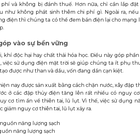
 phí và không bị đánh thuế. Hơn nữa, chỉ cần lắp đặt
u như không phát sinh thêm chi phí gì. Ngoài ra, nếu
g điện thì chúng ta có thể đem bán điện lại cho mạng l
p.
góp vào sự bền vững
, khí độc hại hay chất thải hóa học. Điều này góp phần 
 việc sử dụng điện mặt trời sẽ giúp chúng ta ít phụ th
tạo được như than và dầu, vốn đang dần cạn kiệt.
 hiện nay được sản xuất bằng cách chặn nước, xây đập t
ớc ở các đập thủy điện tăng lên rất nhiều có nguy cơ
y cơ tìm ẩn về thiên tai, lũ lụt. Vì thế, việc sử dụng n
giảm nguy cơ thiên tai, lũ lụt xảy ra.
nguồn năng lượng sạch