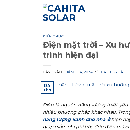
Bỏ
qua
nội
dung
KIẾN THỨC
Điện mặt trời – Xu 
trình hiện đại
ĐĂNG VÀO
THÁNG 9 4, 2024
BỞI
CAO HUY TÀI
04
Th9
Điện là nguồn năng lượng thiết yếu 
nhiều phương pháp khác nhau. Trong
năng lượng xanh cho nhà ở
hiện nay
giúp giảm chi phí hóa đơn điện mà cò