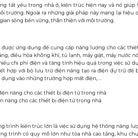
g tất yếu trong nhà ở, kiến trúc hiện nay và nó giúp t
i trường. Ngoài ra những giải pháp này mang lại hiệu 
ian sống bền vững, thân thiện với môi trường.
ời được ứng dụng để cung cấp năng lượng cho các thiết
áng, điều hòa không khí, tủ lạnh, máy giặt, máy nước n
thiểu chi phí điện và tăng tính hiệu quả trong việc sử d
t hợp với bộ lưu trữ điện năng tạo ra điện dự trữ để 
sử dụng vào những trường hợp mất điện,….
n năng cho các thiết bị điện tử trong nhà
g trình kiến trúc lớn là việc sử dụng hệ thống năng lư
ông trình có quy mô lớn như tòa nhà cao tầng, khu ch