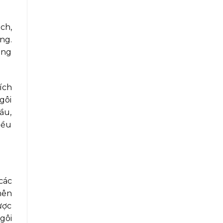
ch,
ng.
ông
ích
gôi
ầu,
iều
các
nên
ược
gôi