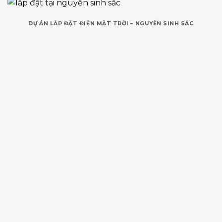
DỰ ÁN LẮP ĐẶT ĐIỆN MẶT TRỜI – NGUYỄN SINH SẮC