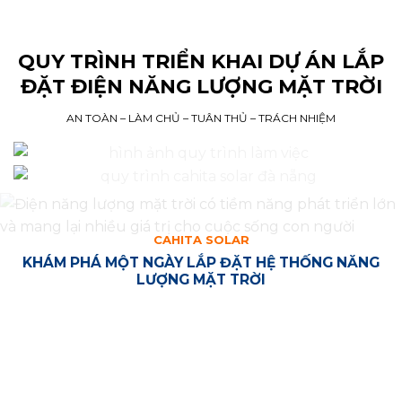
QUY TRÌNH TRIỂN KHAI DỰ ÁN LẮP
ĐẶT ĐIỆN NĂNG LƯỢNG MẶT TRỜI
AN TOÀN – LÀM CHỦ – TUÂN THỦ – TRÁCH NHIỆM
CAHITA SOLAR
KHÁM PHÁ MỘT NGÀY LẮP ĐẶT HỆ THỐNG NĂNG
LƯỢNG MẶT TRỜI