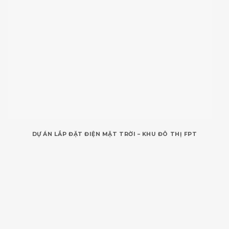
DỰ ÁN LẮP ĐẶT ĐIỆN MẶT TRỜI – KHU ĐÔ THỊ FPT