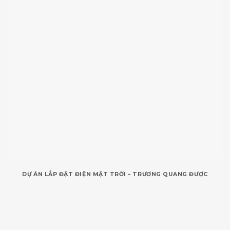
DỰ ÁN LẮP ĐẶT ĐIỆN MẶT TRỜI – TRƯƠNG QUANG ĐƯỢC