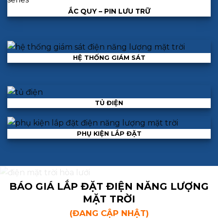
ẮC QUY – PIN LƯU TRỮ
HỆ THỐNG GIÁM SÁT
TỦ ĐIỆN
PHỤ KIỆN LẮP ĐẶT
BÁO GIÁ LẮP ĐẶT ĐIỆN NĂNG LƯỢNG
MẶT TRỜI
(ĐANG CẬP NHẬT)