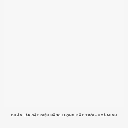
DỰ ÁN LẮP ĐẶT ĐIỆN NĂNG LƯỢNG MẶT TRỜI – HOÀ MINH