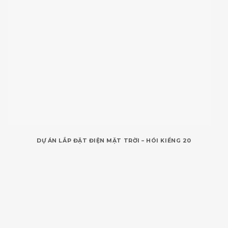
DỰ ÁN LẮP ĐẶT ĐIỆN MẶT TRỜI – HÓI KIỂNG 20