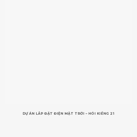
DỰ ÁN LẮP ĐẶT ĐIỆN MẶT TRỜI – HÓI KIỂNG 21